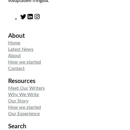
voluptatem fringilla.
T
L
I
w
i
n
i
n
s
About
t
k
t
t
e
a
Home
e
d
g
Latest News
r
I
r
About
n
a
How we started
m
Contact
Resources
Meet Our Writers
Why We Write
Our Story
How we started
Our Experience
Search