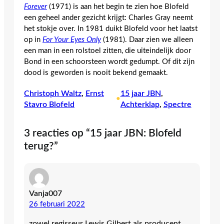
Forever
(1971) is aan het begin te zien hoe Blofeld
een geheel ander gezicht krijgt: Charles Gray neemt
het stokje over. In 1981 duikt Blofeld voor het laatst
op in
For Your Eyes Only
(1981). Daar zien we alleen
een man in een rolstoel zitten, die uiteindelijk door
Bond in een schoorsteen wordt gedumpt. Of dit zijn
dood is geworden is nooit bekend gemaakt.
Christoph Waltz
, 
Ernst
15 jaar JBN
, 
•
Stavro Blofeld
Achterklap
, 
Spectre
3 reacties op “15 jaar JBN: Blofeld
terug?”
Vanja007
26 februari 2022
zowel regisseur Lewis Gilbert als producent