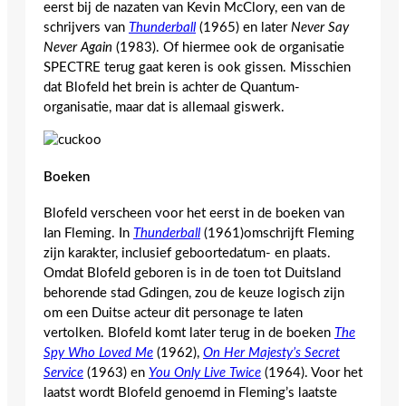
eerst bij de nazaten van Kevin McClory, een van de
schrijvers van
Thunderball
(1965) en later
Never Say
Never Again
(1983). Of hiermee ook de organisatie
SPECTRE terug gaat keren is ook gissen. Misschien
dat Blofeld het brein is achter de Quantum-
organisatie, maar dat is allemaal giswerk.
Boeken
Blofeld verscheen voor het eerst in de boeken van
Ian Fleming. In
Thunderball
(1961)omschrijft Fleming
zijn karakter, inclusief geboortedatum- en plaats.
Omdat Blofeld geboren is in de toen tot Duitsland
behorende stad Gdingen, zou de keuze logisch zijn
om een Duitse acteur dit personage te laten
vertolken. Blofeld komt later terug in de boeken
The
Spy Who Loved Me
(1962),
On Her Majesty’s Secret
Service
(1963) en
You
Only
Live Twice
(1964). Voor het
laatst wordt Blofeld genoemd in Fleming’s laatste