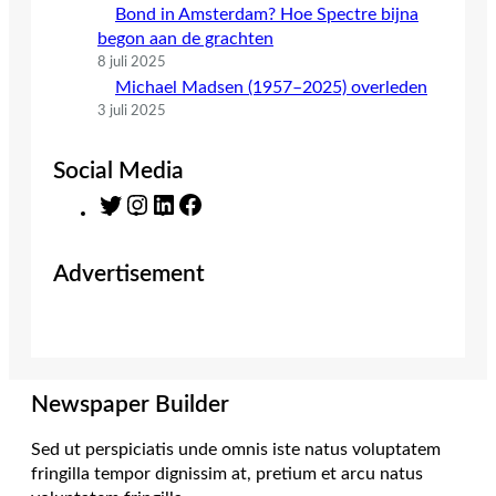
Bond in Amsterdam? Hoe Spectre bijna
begon aan de grachten
8 juli 2025
Michael Madsen (1957–2025) overleden
3 juli 2025
Social Media
T
I
L
F
w
n
i
a
i
s
n
c
Advertisement
t
t
k
e
t
a
e
b
e
g
d
o
r
r
I
o
a
n
k
m
Newspaper Builder
Sed ut perspiciatis unde omnis iste natus voluptatem
fringilla tempor dignissim at, pretium et arcu natus